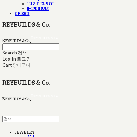
LUZ DEL SOL
IMPERIUM
CREED
REYBUILDS & Co.
Search
검색
Log In
로그인
Cart
장바구니
REYBUILDS & Co.
JEWELRY