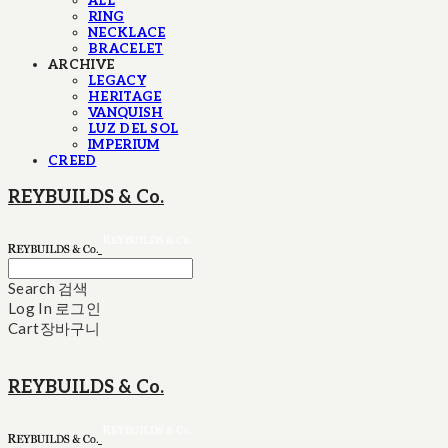
ALL
RING
NECKLACE
BRACELET
ARCHIVE
LEGACY
HERITAGE
VANQUISH
LUZ DEL SOL
IMPERIUM
CREED
REYBUILDS & Co.
Search
검색
Log In
로그인
Cart
장바구니
REYBUILDS & Co.