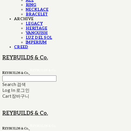
ALL
RING
NECKLACE
BRACELET
ARCHIVE
LEGACY
HERITAGE
VANQUISH
LUZ DEL SOL
IMPERIUM
CREED
REYBUILDS & Co.
Search
검색
Log In
로그인
Cart
장바구니
REYBUILDS & Co.