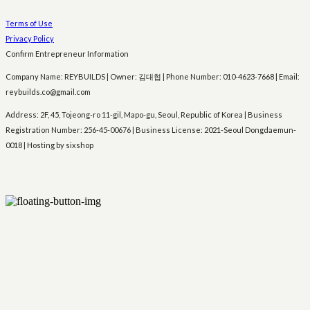
Terms of Use
Privacy Policy
Confirm Entrepreneur Information
Company Name: REYBUILDS | Owner: 김대협 | Phone Number: 010-4623-7668 | Email:
reybuilds.co@gmail.com
Address: 2F, 45, Tojeong-ro 11-gil, Mapo-gu, Seoul, Republic of Korea | Business
Registration Number:
256-45-00676
| Business License:
2021-Seoul Dongdaemun-
0018
| Hosting by sixshop