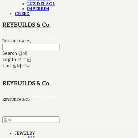
LUZ DEL SOL
IMPERIUM
CREED
REYBUILDS & Co.
Search
검색
Log In
로그인
Cart
장바구니
REYBUILDS & Co.
JEWELRY